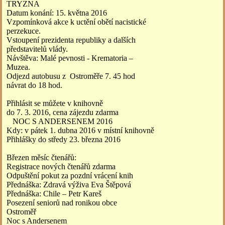
TRYZNA
Datum konání: 15. května 2016
Vzpomínková akce k uctění obětí nacistické
perzekuce.
Vstoupení prezidenta republiky a dalších
představitelů vlády.
Návštěva: Malé pevnosti - Krematoria –
Muzea.
Odjezd autobusu z Ostroměře 7. 45 hod
návrat do 18 hod.
Přihlásit se můžete v knihovně
do 7. 3. 2016, cena zájezdu zdarma
NOC S ANDERSENEM 2016
Kdy: v pátek 1. dubna 2016 v místní knihovně
Přihlášky do středy 23. března 2016
Březen měsíc čtenářů:
Registrace nových čtenářů zdarma
Odpuštění pokut za pozdní vrácení knih
Přednáška: Zdravá výživa Eva Štěpová
Přednáška: Chile – Petr Kareš
Posezení seniorů nad ronikou obce
Ostroměř
Noc s Andersenem