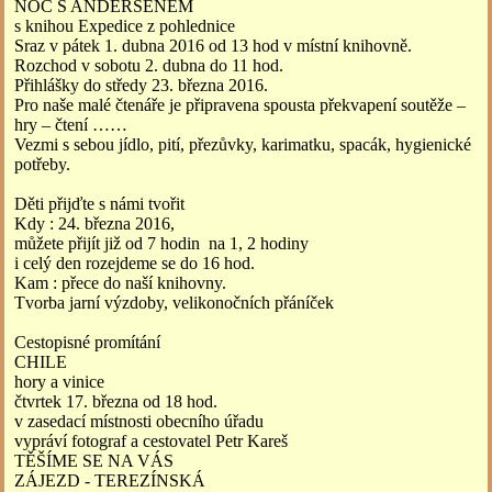
NOC S ANDERSENEM
s knihou Expedice z pohlednice
Sraz v pátek 1. dubna 2016 od 13 hod v místní knihovně.
Rozchod v sobotu 2. dubna do 11 hod.
Přihlášky do středy 23. března 2016.
Pro naše malé čtenáře je připravena spousta překvapení soutěže –
hry – čtení ……
Vezmi s sebou jídlo, pití, přezůvky, karimatku, spacák, hygienické
potřeby.
Děti přijďte s námi tvořit
Kdy : 24. března 2016,
můžete přijít již od 7 hodin na 1, 2 hodiny
i celý den rozejdeme se do 16 hod.
Kam : přece do naší knihovny.
Tvorba jarní výzdoby, velikonočních přáníček
Cestopisné promítání
CHILE
hory a vinice
čtvrtek 17. března od 18 hod.
v zasedací místnosti obecního úřadu
vypráví fotograf a cestovatel Petr Kareš
TĚŠÍME SE NA VÁS
ZÁJEZD - TEREZÍNSKÁ