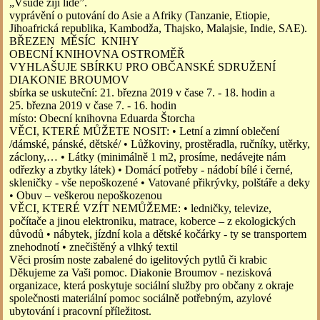
„Všude žijí lidé”.
vyprávění o putování do Asie a Afriky (Tanzanie, Etiopie,
Jihoafrická republika, Kambodža, Thajsko, Malajsie, Indie, SAE).
BŘEZEN MĚSÍC KNIHY
OBECNÍ KNIHOVNA OSTROMĚŘ
VYHLAŠUJE SBÍRKU PRO OBČANSKÉ SDRUŽENÍ
DIAKONIE BROUMOV
sbírka se uskuteční: 21. března 2019 v čase 7. - 18. hodin a
25. března 2019 v čase 7. - 16. hodin
místo: Obecní knihovna Eduarda Štorcha
VĚCI, KTERÉ MŮŽETE NOSIT: • Letní a zimní oblečení
/dámské, pánské, dětské/ • Lůžkoviny, prostěradla, ručníky, utěrky,
záclony,… • Látky (minimálně 1 m2, prosíme, nedávejte nám
odřezky a zbytky látek) • Domácí potřeby - nádobí bílé i černé,
skleničky - vše nepoškozené • Vatované přikrývky, polštáře a deky
• Obuv – veškerou nepoškozenou
VĚCI, KTERÉ VZÍT NEMŮŽEME: • ledničky, televize,
počítače a jinou elektroniku, matrace, koberce – z ekologických
důvodů • nábytek, jízdní kola a dětské kočárky - ty se transportem
znehodnotí • znečištěný a vlhký textil
Věci prosím noste zabalené do igelitových pytlů či krabic
Děkujeme za Vaši pomoc. Diakonie Broumov - nezisková
organizace, která poskytuje sociální služby pro občany z okraje
společnosti materiální pomoc sociálně potřebným, azylové
ubytování i pracovní příležitost.