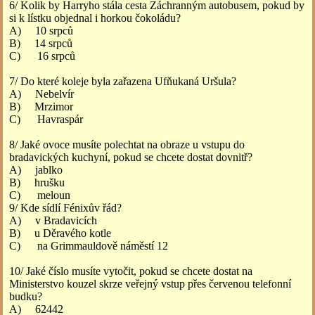
6/ Kolik by Harryho stála cesta Záchranným autobusem, pokud by
si k lístku objednal i horkou čokoládu?
A) 10 srpců
B) 14 srpců
C) 16 srpců
7/ Do které koleje byla zařazena Ufňukaná Uršula?
A) Nebelvír
B) Mrzimor
C) Havraspár
8/ Jaké ovoce musíte polechtat na obraze u vstupu do
bradavických kuchyní, pokud se chcete dostat dovnitř?
A) jablko
B) hrušku
C) meloun
9/ Kde sídlí Fénixův řád?
A) v Bradavicích
B) u Děravého kotle
C) na Grimmauldově náměstí 12
10/ Jaké číslo musíte vytočit, pokud se chcete dostat na
Ministerstvo kouzel skrze veřejný vstup přes červenou telefonní
budku?
A) 62442