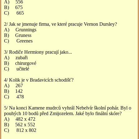
A) 556
B) 675
C) 665
2/ Jak se jmenuje firma, ve které pracuje Vernon Dursley?
A) Grunnings
B) Gruness
C) Greenes
3/ Rodiče Hermiony pracují jako...
A) zubaři
B) chirurgové
C) učitelé
4/ Kolik je v Bradavicích schodišť?
A) 267
B) 142
C) 478
5/ Na konci Kamene mudrců vyhrál Nebelvír školní pohár. Byl o
pouhých 10 bodů před Zmijozelem. Jaké bylo finální skóre?
A) 482 x 472
B) 562 x 552
C) 812 x 802