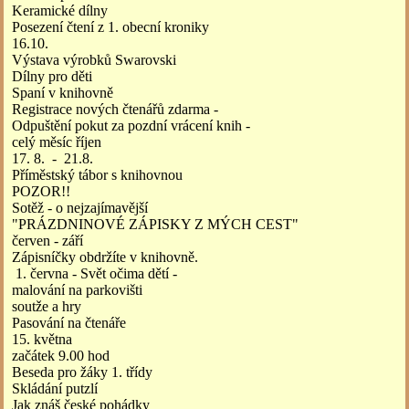
Keramické dílny
Posezení čtení z 1. obecní kroniky
16.10.
Výstava výrobků Swarovski
Dílny pro děti
Spaní v knihovně
Registrace nových čtenářů zdarma -
Odpuštění pokut za pozdní vrácení knih -
celý měsíc říjen
17. 8. - 21.8.
Příměstský tábor s knihovnou
POZOR!!
Sotěž - o nejzajímavější
"PRÁZDNINOVÉ ZÁPISKY Z MÝCH CEST"
červen - září
Zápisníčky obdržíte v knihovně.
1. června - Svět očima dětí -
malování na parkovišti
soutže a hry
Pasování na čtenáře
15. května
začátek 9.00 hod
Beseda pro žáky 1. třídy
Skládání putzlí
Jak znáš české pohádky