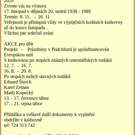
2020
Zveme vás na výstavu
17. listopad v dějinách 20. století 1938 - 1989
Termín 8. 11. - 26. 11
Veřejnosti je přístupná vždy ve výpůjčních hodinách knihovny
až do konce listopadu .
Všichni jste srdečně zváni
AKCE pro děti
Projekt - Prázdniny v Podchlumí je spolufinancován
Evropskou unií
S knihovnou po stopách známých ostroměřských rodáků
12. 7. - 16. 7.
16. 8. - 20. 8.
Po stopách našich slavných rodáků
Eduard Štorch
Karel Zeman
Matěj Kopecký
13. - 17. července tábor
17. - 21. srpna tábor
Přihlášku a veškeré další dokumenty k vyplnění
obdržíte v knihovně
tel: 724 313 742