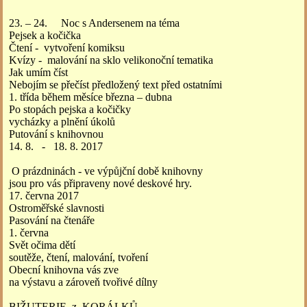
23. – 24. Noc s Andersenem na téma
Pejsek a kočička
Čtení - vytvoření komiksu
Kvízy - malování na sklo velikonoční tematika
Jak umím číst
Nebojím se přečíst předložený text před ostatními
1. třída během měsíce března – dubna
Po stopách pejska a kočičky
vycházky a plnění úkolů
Putování s knihovnou
14. 8. - 18. 8. 2017
O prázdninách - ve výpůjční době knihovny
jsou pro vás připraveny nové deskové hry.
17. června 2017
Ostroměřské slavnosti
Pasování na čtenáře
1. června
Svět očima dětí
soutěže, čtení, malování, tvoření
Obecní knihovna vás zve
na výstavu a zároveň tvořivé dílny
BIŽUTERIE z KORÁLKŮ