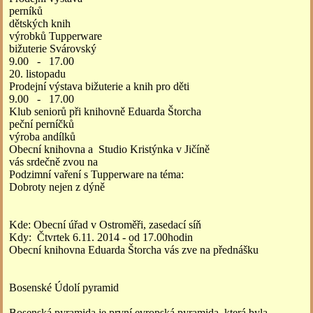
perníků
dětských knih
výrobků Tupperware
bižuterie Svárovský
9.00 - 17.00
20. listopadu
Prodejní výstava bižuterie a knih pro děti
9.00 - 17.00
Klub seniorů při knihovně Eduarda Štorcha
peční perníčků
výroba andílků
Obecní knihovna a Studio Kristýnka v Jičíně
vás srdečně zvou na
Podzimní vaření s Tupperware na téma:
Dobroty nejen z dýně
Kde: Obecní úřad v Ostroměři, zasedací síň
Kdy: Čtvrtek 6.11. 2014 - od 17.00hodin
Obecní knihovna Eduarda Štorcha vás zve na přednášku
Bosenské Údolí pyramid
Bosenská pyramida je první evropská pyramida, která byla