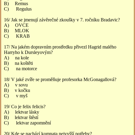
B) Remus
C) Regulus
16/ Jak se jmenují závěrečné zkoušky v 7. ročníku Bradavic?
A) OVCE
B) MLOK
C) KRAB
17/ Na jakém dopravním prostředku přivezl Hagrid malého
Harryho k Dursleyovým?
A) na kole
B) na koštěti
C) na motorce
18/ V jaké zvíře se proměňuje profesorka McGonagallová?
A) v sovu
B) v kočku
C) v myš
19/ Co je felix felicis?
A) lektvar lásky
B) lektvar štěstí
C) lektvar zapomnění
20/ Kde se nachází komnata nejvyšší potřeby?