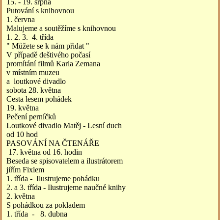
15. - 19. srpna
Putování s knihovnou
1. června
Malujeme a soutěžíme s knihovnou
1. 2. 3. 4. třída
" Můžete se k nám přidat "
V případě deštivého počasí
promítání filmů Karla Zemana
v místním muzeu
a loutkové divadlo
sobota 28. května
Cesta lesem pohádek
19. května
Pečení perníčků
Loutkové divadlo Matěj - Lesní duch
od 10 hod
PASOVÁNÍ NA ČTENÁŘE
17. května od 16. hodin
Beseda se spisovatelem a ilustrátorem
jiřím Fixlem
1. třída - Ilustrujeme pohádku
2. a 3. třída - Ilustrujeme naučné knihy
2. května
S pohádkou za pokladem
1. třída - 8. dubna