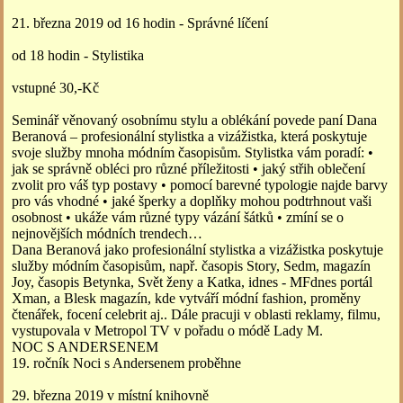
21. března 2019 od 16 hodin - Správné líčení
od 18 hodin - Stylistika
vstupné 30,-Kč
Seminář věnovaný osobnímu stylu a oblékání povede paní Dana
Beranová – profesionální stylistka a vizážistka, která poskytuje
svoje služby mnoha módním časopisům. Stylistka vám poradí: •
jak se správně obléci pro různé příležitosti • jaký střih oblečení
zvolit pro váš typ postavy • pomocí barevné typologie najde barvy
pro vás vhodné • jaké šperky a doplňky mohou podtrhnout vaši
osobnost • ukáže vám různé typy vázání šátků • zmíní se o
nejnovějších módních trendech…
Dana Beranová jako profesionální stylistka a vizážistka poskytuje
služby módním časopisům, např. časopis Story, Sedm, magazín
Joy, časopis Betynka, Svět ženy a Katka, idnes - MFdnes portál
Xman, a Blesk magazín, kde vytváří módní fashion, proměny
čtenářek, focení celebrit aj.. Dále pracuji v oblasti reklamy, filmu,
vystupovala v Metropol TV v pořadu o módě Lady M.
NOC S ANDERSENEM
19. ročník Noci s Andersenem proběhne
29. března 2019 v místní knihovně