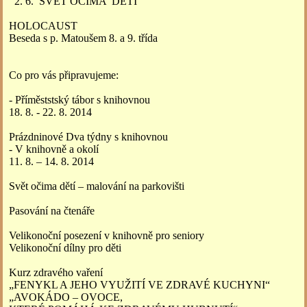
2. 6. SVĚT OČIMA DĚTÍ
HOLOCAUST
Beseda s p. Matoušem 8. a 9. třída
Co pro vás připravujeme:
- Příměststský tábor s knihovnou
18. 8. - 22. 8. 2014
Prázdninové Dva týdny s knihovnou
- V knihovně a okolí
11. 8. – 14. 8. 2014
Svět očima dětí – malování na parkovišti
Pasování na čtenáře
Velikonoční posezení v knihovně pro seniory
Velikonoční dílny pro děti
Kurz zdravého vaření
„FENYKL A JEHO VYUŽITÍ VE ZDRAVÉ KUCHYNI“
„AVOKÁDO – OVOCE,