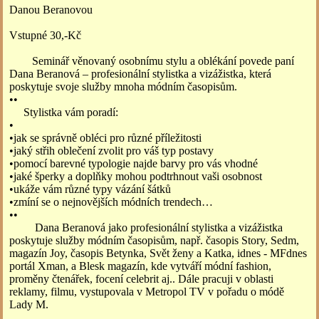
Danou Beranovou
Vstupné 30,-Kč
Seminář věnovaný osobnímu stylu a oblékání povede paní
Dana Beranová – profesionální stylistka a vizážistka, která
poskytuje svoje služby mnoha módním časopisům.
••
Stylistka vám poradí:
•
•jak se správně obléci pro různé příležitosti
•jaký střih oblečení zvolit pro váš typ postavy
•pomocí barevné typologie najde barvy pro vás vhodné
•jaké šperky a doplňky mohou podtrhnout vaši osobnost
•ukáže vám různé typy vázání šátků
•zmíní se o nejnovějších módních trendech…
••
Dana Beranová jako profesionální stylistka a vizážistka
poskytuje služby módním časopisům, např. časopis Story, Sedm,
magazín Joy, časopis Betynka, Svět ženy a Katka, idnes - MFdnes
portál Xman, a Blesk magazín, kde vytváří módní fashion,
proměny čtenářek, focení celebrit aj.. Dále pracuji v oblasti
reklamy, filmu, vystupovala v Metropol TV v pořadu o módě
Lady M.