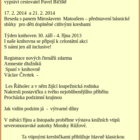
vypráví cestovatel Pavel Bičiště
17. 2. 2014 a 21. 2. 2014
Beseda s panem Miroslavem Matoušem – představení básnické
sbírky pro děti doplněné citlivými kresbami
Týden knihoven 30. září - 4. října 2013
I naše knihovna se připojí k celostátní akci
S námi jen all inclusive!
Registrace nových čtenářů zdarma
Amnestie dlužníků
Spaní v knihovně
Václav Čtvrtek -
Les Řáholec a v něm žijící loupežnická rodinka
Nakresli postavičku z tvého nejoblíbenějšího příběhu
Procházka podzimní krajinou
Jak vidím podzim já - výtvarné dílny
V měsíci říjnu a listopadu proběhne výstava knižních vtipů
severomoravské autorky Moniky Růžové.
Ta vtipnými kresbičkami přibližuje hlavně klasickou