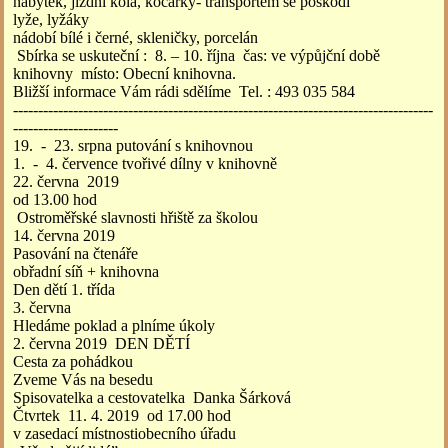
nábytek, jízdní kola, kočárky- transportem se poškodí
lyže, lyžáky
nádobí bílé i černé, skleničky, porcelán
Sbírka se uskuteční : 8. – 10. října čas: ve výpůjční době
knihovny místo: Obecní knihovna.
Bližší informace Vám rádi sdělíme Tel. : 493 035 584
------------------------------------------------------------------------------------
---------------------
19. - 23. srpna putování s knihovnou
1. - 4. července tvořivé dílny v knihovně
22. června 2019
od 13.00 hod
Ostroměřské slavnosti hřiště za školou
14. června 2019
Pasování na čtenáře
obřadní síň + knihovna
Den dětí 1. třída
3. června
Hledáme poklad a plníme úkoly
2. června 2019 DEN DĚTÍ
Cesta za pohádkou
Zveme Vás na besedu
Spisovatelka a cestovatelka Danka Šárková
Čtvrtek 11. 4. 2019 od 17.00 hod
v zasedací místnostiobecního úřadu