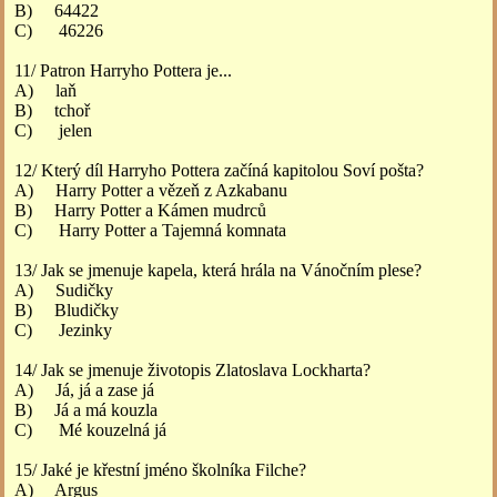
B) 64422
C) 46226
11/ Patron Harryho Pottera je...
A) laň
B) tchoř
C) jelen
12/ Který díl Harryho Pottera začíná kapitolou Soví pošta?
A) Harry Potter a vězeň z Azkabanu
B) Harry Potter a Kámen mudrců
C) Harry Potter a Tajemná komnata
13/ Jak se jmenuje kapela, která hrála na Vánočním plese?
A) Sudičky
B) Bludičky
C) Jezinky
14/ Jak se jmenuje životopis Zlatoslava Lockharta?
A) Já, já a zase já
B) Já a má kouzla
C) Mé kouzelná já
15/ Jaké je křestní jméno školníka Filche?
A) Argus