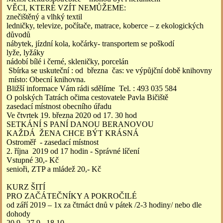
VĚCI, KTERÉ VZÍT NEMŮŽEME:
znečištěný a vlhký textil
ledničky, televize, počítače, matrace, koberce – z ekologických
důvodů
nábytek, jízdní kola, kočárky- transportem se poškodí
lyže, lyžáky
nádobí bílé i černé, skleničky, porcelán
Sbírka se uskuteční : od března čas: ve výpůjční době knihovny
místo: Obecní knihovna.
Bližší informace Vám rádi sdělíme Tel. : 493 035 584
O polských Tatrách očima cestovatele Pavla Bičiště
zasedací místnost obecního úřadu
Ve čtvrtek 19. března 2020 od 17. 30 hod
SETKÁNÍ S PANÍ DANOU BERANOVOU
KAŽDÁ ŽENA CHCE BÝT KRÁSNÁ
Ostroměř - zasedací místnost
2. října 2019 od 17 hodin - Správné líčení
Vstupné 30,- Kč
senioři, ZTP a mládež 20,- Kč
KURZ ŠITÍ
PRO ZAČÁTEČNÍKY A POKROČILÉ
od září 2019 – 1x za čtrnáct dnů v pátek /2-3 hodiny/ nebo dle
dohody
20.9., 27.9., 18.10.......