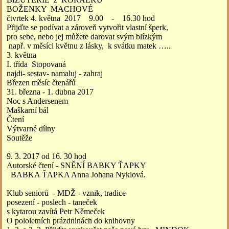
BOŽENKY MACHOVÉ
čtvrtek 4. května 2017 9.00 - 16.30 hod
Přijďte se podívat a zároveň vytvořit vlastní šperk,
pro sebe, nebo jej můžete darovat svým blízkým
např. v měsíci květnu z lásky, k svátku matek …..
3. května
I. třída Stopovaná
najdi- sestav- namaluj - zahraj
Březen měsíc čtenářů
31. března - 1. dubna 2017
Noc s Andersenem
Maškarní bál
Čtení
Výtvarné dílny
Soutěže
9. 3. 2017 od 16. 30 hod
Autorské čtení - SNĚNÍ BABKY ŤAPKY
BABKA ŤAPKA Anna Johana Nyklová.
Klub seniorů - MDŽ - vznik, tradice
posezení - poslech - taneček
s kytarou zavítá Petr Němeček
O pololetních prázdninách do knihovny