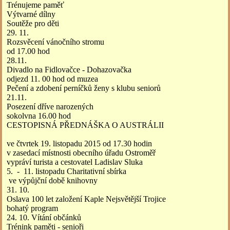
Trénujeme paměť
Výtvarné dílny
Soutěže pro děti
29. 11.
Rozsvěcení vánočního stromu
od 17.00 hod
28.11.
Divadlo na Fidlovačce - Dohazovačka
odjezd 11. 00 hod od muzea
Pečení a zdobení perníčků ženy s klubu seniorů
21.11.
Posezení dříve narozených
sokolvna 16.00 hod
CESTOPISNÁ PŘEDNÁŠKA O AUSTRÁLII
ve čtvrtek 19. listopadu 2015 od 17.30 hodin
v zasedací místnosti obecního úřadu Ostroměř
vypráví turista a cestovatel Ladislav Sluka
5. - 11. listopadu Charitativní sbírka
ve výpůjční době knihovny
31. 10.
Oslava 100 let založení Kaple Nejsvětější Trojice
bohatý program
24. 10. Vítání občánků
Trénink paměti - senioři