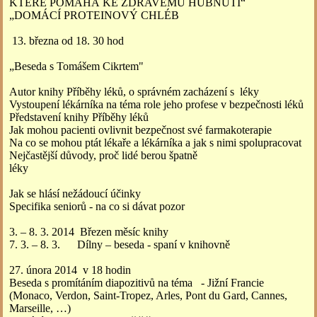
KTERÉ POMÁHÁ KE ZDRAVÉMU HUBNUTÍ“
„DOMÁCÍ PROTEINOVÝ CHLÉB
13. března od 18. 30 hod
„Beseda s Tomášem Cikrtem"
Autor knihy Příběhy léků, o správném zacházení s léky
Vystoupení lékárníka na téma role jeho profese v bezpečnosti léků
Představení knihy Příběhy léků
Jak mohou pacienti ovlivnit bezpečnost své farmakoterapie
Na co se mohou ptát lékaře a lékárníka a jak s nimi spolupracovat
Nejčastější důvody, proč lidé berou špatně
léky
Jak se hlásí nežádoucí účinky
Specifika seniorů - na co si dávat pozor
3. – 8. 3. 2014 Březen měsíc knihy
7. 3. – 8. 3. Dílny – beseda - spaní v knihovně
27. února 2014 v 18 hodin
Beseda s promítáním diapozitivů na téma - Jižní Francie
(Monaco, Verdon, Saint-Tropez, Arles, Pont du Gard, Cannes,
Marseille, …)