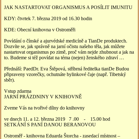
JAK NASTARTOVAT ORGANISMUS A POSÍLIT IMUNITU
KDY: čtvrtek 7. března 2019 od 16.30 hodin
KDE: Obecní knihovna v Ostroměři
Povídání o čínské a ajurvédské medicíně a TianDe produktech.
Dozvíte se, jak správně na jarní očistu našeho těla, jak můžete
nastartovat organismus po zimě, proč vám nejde zhubnout a jak na
to. Budeme si též povídat na téma (nejen) ženského zdraví …
Přednáší: PaedDr. Eva Štěpová, stříbrná ředitelka tianDe Budou
připraveny vzorečky, ochutnáte bylinkové čaje (např. Tibetský
sběr).
Vstup zdarma
JARNÍ PRÁZDNINY V KNIHOVNĚ
Zveme Vás na tvořivé dílny do knihovny
ve dnech 11. a 12. března 2019 7 .00 - 15.00 hod
SETKÁNÍ S PANÍ DANOU BERANOVOU
Ostroměř - knihovna Eduarda Štorcha - zasedací místnost –