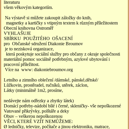
literaturu
všem věkovým kategoriím.
Na výstavě si můžete zakoupit záložky do knih,
magnetky a kartičky s vtipným textem k různým příležitostem
Obecní knihovna Ostroměř
VYHLAŠUJE
SBÍRKU POUŽITÉHO OŠACENÍ
pro Občanské sdružení Diakonie Broumov
je to nezisková organizace,
která poskytuje sociální služby pro občany z okraje společnosti
materiální pomoc sociálně potřebným, azylové ubytování i
pracovní příležitost.
Více na www: diakoniebroumov.org
Letního a zimního oblečení /dámské, pánské,dětské/
Lůžkovin, prostěradel, ručníků, utěrek, záclon,
Látky (minimálně 1m2, prosíme,
nedávejte nám odřezky a zbytky látek)
Domácí potřeby-nádobí bílé i černé, skleničky- vše nepoškozené
Vatované přikrývky, polštáře a deky
Obuv – veškerou nepoškozenou
VĚCI, KTERÉ VZÍT NEMŮŽEME:
Ø ledničky, televize, počítače a jinou elektroniku, matrace,