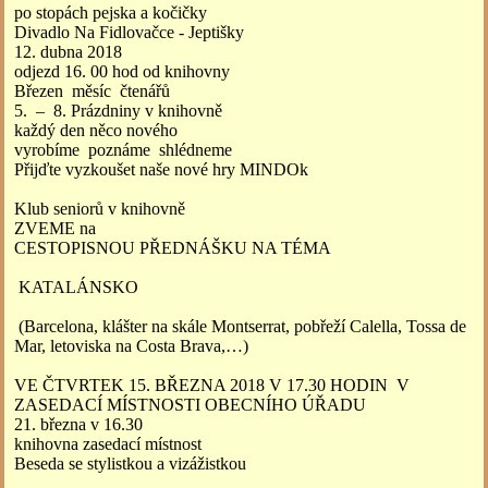
po stopách pejska a kočičky
Divadlo Na Fidlovačce - Jeptišky
12. dubna 2018
odjezd 16. 00 hod od knihovny
Březen měsíc čtenářů
5. – 8. Prázdniny v knihovně
každý den něco nového
vyrobíme poznáme shlédneme
Přijďte vyzkoušet naše nové hry MINDOk
Klub seniorů v knihovně
ZVEME na
CESTOPISNOU PŘEDNÁŠKU NA TÉMA
KATALÁNSKO
(Barcelona, klášter na skále Montserrat, pobřeží Calella, Tossa de
Mar, letoviska na Costa Brava,…)
VE ČTVRTEK 15. BŘEZNA 2018 V 17.30 HODIN V
ZASEDACÍ MÍSTNOSTI OBECNÍHO ÚŘADU
21. března v 16.30
knihovna zasedací místnost
Beseda se stylistkou a vizážistkou