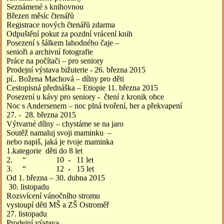
Seznámené s knihovnou
Březen měsíc čtenářů
Registrace nových čtenářů zdarma
Odpuštění pokut za pozdní vrácení knih
Posezení s šálkem lahodného čaje –
senioři a archivní fotografie
Práce na počítači – pro seniory
Prodejní výstava bižuterie - 26. března 2015
pí.. Božena Machová – dílny pro děti
Cestopisná přednáška – Etiopie 11. března 2015
Posezení u kávy pro seniory - čtení z kronik obce
Noc s Andersenem – noc plná tvoření, her a překvapení
27. - 28. března 2015
Výtvarné dílny – chystáme se na jaro
Soutěž namaluj svoji maminku –
nebo napiš, jaká je tvoje maminka
1.kategorie děti do 8 let
2. “ 10 - 11 let
3. “ 12 - 15 let
Od 1. března – 30. dubna 2015
30. listopadu
Rozsvícení vánočního stromu
vystoupí děti MŠ a ZŠ Ostroměř
27. listopadu
Prodejní výstava