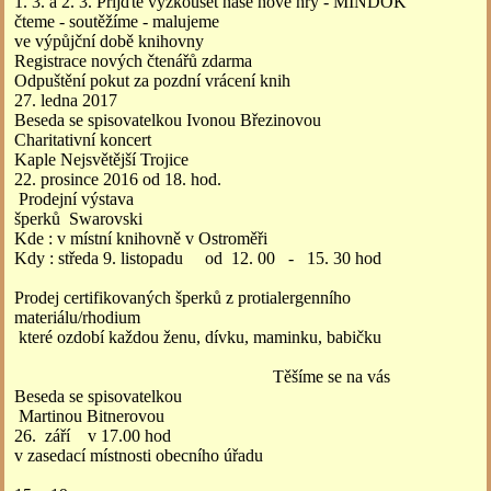
1. 3. a 2. 3. Přijďte vyzkoušet naše nové hry - MINDOK
čteme - soutěžíme - malujeme
ve výpůjční době knihovny
Registrace nových čtenářů zdarma
Odpuštění pokut za pozdní vrácení knih
27. ledna 2017
Beseda se spisovatelkou Ivonou Březinovou
Charitativní koncert
Kaple Nejsvětější Trojice
22. prosince 2016 od 18. hod.
Prodejní výstava
šperků Swarovski
Kde : v místní knihovně v Ostroměři
Kdy : středa 9. listopadu od 12. 00 - 15. 30 hod
Prodej certifikovaných šperků z protialergenního
materiálu/rhodium
které ozdobí každou ženu, dívku, maminku, babičku
Těšíme se na vás
Beseda se spisovatelkou
Martinou Bitnerovou
26. září v 17.00 hod
v zasedací místnosti obecního úřadu