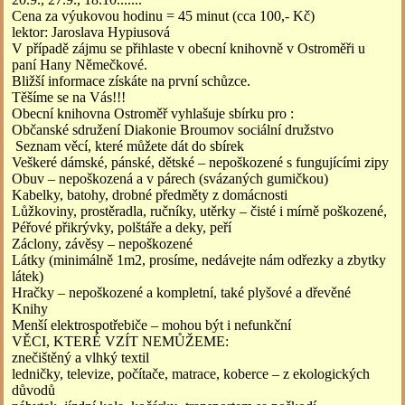
Cena za výukovou hodinu = 45 minut (cca 100,- Kč)
lektor: Jaroslava Hypiusová
V případě zájmu se přihlaste v obecní knihovně v Ostroměři u
paní Hany Němečkové.
Bližší informace získáte na první schůzce.
Těšíme se na Vás!!!
Obecní knihovna Ostroměř vyhlašuje sbírku pro :
Občanské sdružení Diakonie Broumov sociální družstvo
Seznam věcí, které můžete dát do sbírek
Veškeré dámské, pánské, dětské – nepoškozené s fungujícími zipy
Obuv – nepoškozená a v párech (svázaných gumičkou)
Kabelky, batohy, drobné předměty z domácnosti
Lůžkoviny, prostěradla, ručníky, utěrky – čisté i mírně poškozené,
Péřové přikrývky, polštáře a deky, peří
Záclony, závěsy – nepoškozené
Látky (minimálně 1m2, prosíme, nedávejte nám odřezky a zbytky
látek)
Hračky – nepoškozené a kompletní, také plyšové a dřevěné
Knihy
Menší elektrospotřebiče – mohou být i nefunkční
VĚCI, KTERÉ VZÍT NEMŮŽEME:
znečištěný a vlhký textil
ledničky, televize, počítače, matrace, koberce – z ekologických
důvodů