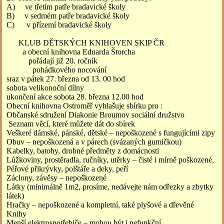
A) ve třetím patře bradavické školy
B) v sedmém patře bradavické školy
C) v přízemí bradavické školy
KLUB DĚTSKÝCH KNIHOVEN SKIP ČR
a obecní knihovna Eduarda Štorcha
pořádají již 20. ročník
pohádkového nocování
sraz v pátek 27. března od 13. 00 hod
sobota velikonoční dílny
ukončení akce sobota 28. března 12.00 hod
Obecní knihovna Ostroměř vyhlašuje sbírku pro :
Občanské sdružení Diakonie Broumov sociální družstvo
Seznam věcí, které můžete dát do sbírek
Veškeré dámské, pánské, dětské – nepoškozené s fungujícími zipy
Obuv – nepoškozená a v párech (svázaných gumičkou)
Kabelky, batohy, drobné předměty z domácnosti
Lůžkoviny, prostěradla, ručníky, utěrky – čisté i mírně poškozené,
Péřové přikrývky, polštáře a deky, peří
Záclony, závěsy – nepoškozené
Látky (minimálně 1m2, prosíme, nedávejte nám odřezky a zbytky
látek)
Hračky – nepoškozené a kompletní, také plyšové a dřevěné
Knihy
Menší elektrospotřebiče – mohou být i nefunkční