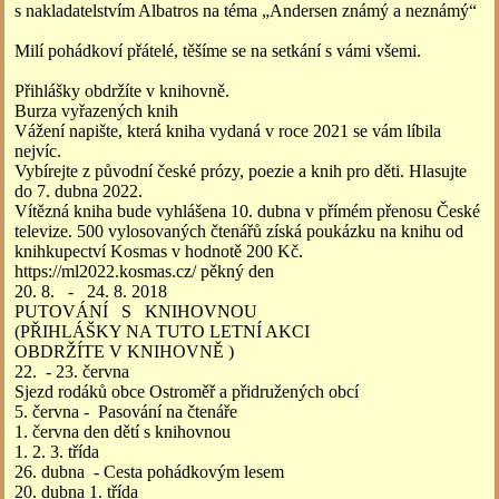
s nakladatelstvím Albatros na téma „Andersen známý a neznámý“
Milí pohádkoví přátelé, těšíme se na setkání s vámi všemi.
Přihlášky obdržíte v knihovně.
Burza vyřazených knih
Vážení napište, která kniha vydaná v roce 2021 se vám líbila
nejvíc.
Vybírejte z původní české prózy, poezie a knih pro děti. Hlasujte
do 7. dubna 2022.
Vítězná kniha bude vyhlášena 10. dubna v přímém přenosu České
televize. 500 vylosovaných čtenářů získá poukázku na knihu od
knihkupectví Kosmas v hodnotě 200 Kč.
https://ml2022.kosmas.cz/ pěkný den
20. 8. - 24. 8. 2018
PUTOVÁNÍ S KNIHOVNOU
(PŘIHLÁŠKY NA TUTO LETNÍ AKCI
OBDRŽÍTE V KNIHOVNĚ )
22. - 23. června
Sjezd rodáků obce Ostroměř a přidružených obcí
5. června - Pasování na čtenáře
1. června den dětí s knihovnou
1. 2. 3. třída
26. dubna - Cesta pohádkovým lesem
20. dubna 1. třída