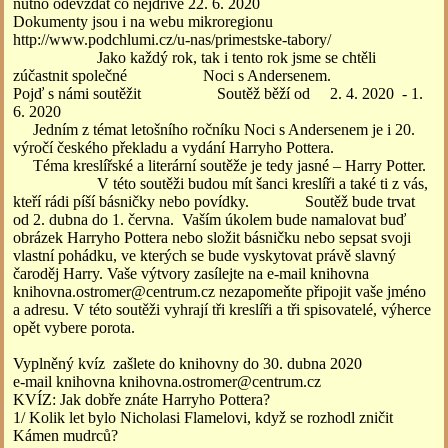
nutno odevzdat co nejdříve 22. 6. 2020
Dokumenty jsou i na webu mikroregionu
http://www.podchlumi.cz/u-nas/primestske-tabory/
Jako každý rok, tak i tento rok jsme se chtěli
zúčastnit společné Noci s Andersenem.
Pojď s námi soutěžit Soutěž běží od 2. 4. 2020 - 1.
6. 2020
Jedním z témat letošního ročníku Noci s Andersenem je i 20.
výročí českého překladu a vydání Harryho Pottera.
Téma kreslířské a literární soutěže je tedy jasné – Harry Potter.
V této soutěži budou mít šanci kreslíři a také ti z vás,
kteří rádi píší básničky nebo povídky. Soutěž bude trvat
od 2. dubna do 1. června. Vaším úkolem bude namalovat buď
obrázek Harryho Pottera nebo složit básničku nebo sepsat svoji
vlastní pohádku, ve kterých se bude vyskytovat právě slavný
čaroděj Harry. Vaše výtvory zasílejte na e-mail knihovna
knihovna.ostromer@centrum.cz nezapomeňte připojit vaše jméno
a adresu. V této soutěži vyhrají tři kreslíři a tři spisovatelé, výherce
opět vybere porota.
Vyplněný kvíz zašlete do knihovny do 30. dubna 2020
e-mail knihovna knihovna.ostromer@centrum.cz
KVÍZ: Jak dobře znáte Harryho Pottera?
1/ Kolik let bylo Nicholasi Flamelovi, když se rozhodl zničit
Kámen mudrců?