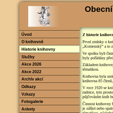
Obecní
Úvod
Z historie knihov
První zmínky o kni
O knihovně
„Komenský“ a to zá
Historie knihovny
Ve spolku byli činn
Služby
byly pořádány před
Akce 2026
Základem knihovny 
tématikou.
Akce 2022
Knihovna byla umíst
Archív akcí
knihovna 85 členů,
Odkazy
V roce 1920 se knih
radnice, tyto prost
Vzkazy
půjčováním knih hr
Fotogalerie
Činnost knihovny b
je záškrt nebo spa
Ankety
tématikou, následuj