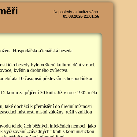
měři
Naposledy aktualizováno:
05.08.2026 21:01:56
založena Hospodářsko-čtenářská beseda
osti této besedy bylo veškeré kulturní dění v obci,
ovoce, květin a drobného zvířectva.
 odebírala 10 časopisů především s hospodářskou
l 5 korun za půjčení 30 knih. Již v roce 1905 měla
u, také dochází k přemístění do úřední místnosti
asedací místnosti místní záložny, režii vzniklou
důvodu tehdejších běžných infekčních nemocí, jako
í k vyřazování „závadných“ knih s komunistickou
 a je vážně narušen knihovní fond.