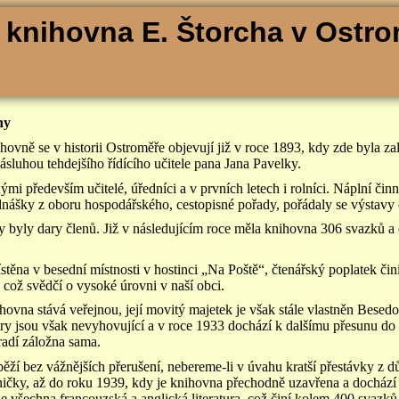
 knihovna E. Štorcha v Ostro
ny
hovně se v historii Ostroměře objevují již v roce 1893, kdy zde byla 
sluhou tehdejšího řídícího učitele pana Jana Pavelky.
ými především učitelé, úředníci a v prvních letech i rolníci. Náplní činn
nášky z oboru hospodářského, cestopisné pořady, pořádaly se výstavy 
byly dary členů. Již v následujícím roce měla knihovna 306 svazků a
ěna v besední místnosti v hostinci „Na Poště“, čtenářský poplatek čini
 což svědčí o vysoké úrovni v naší obci.
ovna stává veřejnou, její movitý majetek je však stále vlastněn Besedo
ory jsou však nevyhovující a v roce 1933 dochází k dalšímu přesunu do z
adí záložna sama.
ěží bez vážnějších přerušení, nebereme-li v úvahu kratší přestávky z 
lničky, až do roku 1939, kdy je knihovna přechodně uzavřena a docház
e všechna francouzská a anglická literatura, což činí kolem 400 svazků