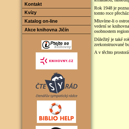
Kontakt
Rok 1948 je poznam
Kvízy
tomto roce přecház
Mluvíme-li o ostro
Katalog on-line
vedení se knihovn
Akce knihovna Jičín
osobnostem regionu
Důležitý je také r
zrekonstruované 
A v těchto prostor