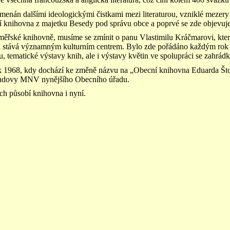
enán dalšími ideologickými čistkami mezi literaturou, vzniklé mezery
í knihovna z majetku Besedy pod správu obce a poprvé se zde objevuj
měřské knihovně, musíme se zmínit o panu Vlastimilu Kráčmarovi, který
a stává významným kulturním centrem. Bylo zde pořádáno každým rok 
, tematické výstavy knih, ale i výstavy květin ve spolupráci se za
ok 1968, kdy dochází ke změně názvu na „Obecní knihovna Eduarda Što
budovy MNV nynějšího Obecního úřadu.
ách působí knihovna i nyní.