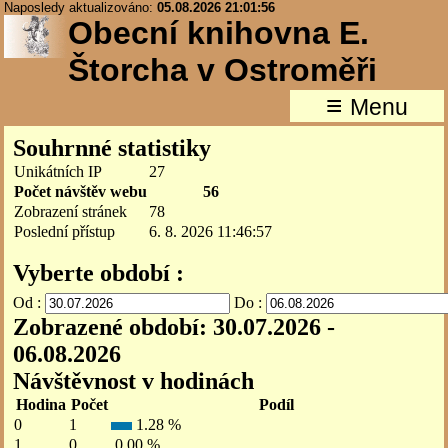
Naposledy aktualizováno:
05.08.2026 21:01:56
Obecní knihovna E.
Štorcha v Ostroměři
≡
Menu
Souhrnné statistiky
Unikátních IP
27
Počet návštěv webu
56
Zobrazení stránek
78
Poslední přístup
6. 8. 2026 11:46:57
Vyberte období :
Od :
Do :
Zobrazené období: 30.07.2026 -
06.08.2026
Návštěvnost v hodinách
Hodina
Počet
Podíl
0
1
1.28 %
1
0
0.00 %