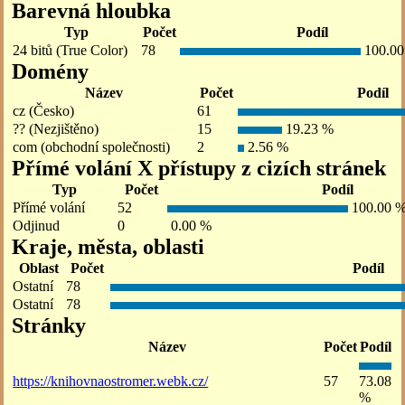
Barevná hloubka
Typ
Počet
Podíl
24 bitů (True Color)
78
100.00
Domény
Název
Počet
Podíl
cz (Česko)
61
?? (Nezjištěno)
15
19.23 %
com (obchodní společnosti)
2
2.56 %
Přímé volání X přístupy z cizích stránek
Typ
Počet
Podíl
Přímé volání
52
100.00 
Odjinud
0
0.00 %
Kraje, města, oblasti
Oblast
Počet
Podíl
Ostatní
78
Ostatní
78
Stránky
Název
Počet
Podíl
https://knihovnaostromer.webk.cz/
57
73.08
%