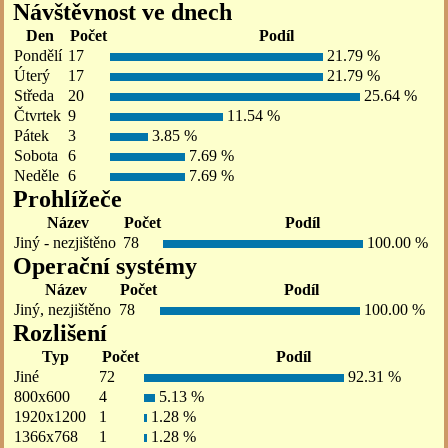
Návštěvnost ve dnech
Den
Počet
Podíl
Pondělí
17
21.79 %
Úterý
17
21.79 %
Středa
20
25.64 %
Čtvrtek
9
11.54 %
Pátek
3
3.85 %
Sobota
6
7.69 %
Neděle
6
7.69 %
Prohlížeče
Název
Počet
Podíl
Jiný - nezjištěno
78
100.00 %
Operační systémy
Název
Počet
Podíl
Jiný, nezjištěno
78
100.00 %
Rozlišení
Typ
Počet
Podíl
Jiné
72
92.31 %
800x600
4
5.13 %
1920x1200
1
1.28 %
1366x768
1
1.28 %