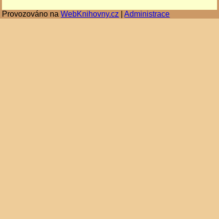
Provozováno na
WebKnihovny.cz
|
Administrace