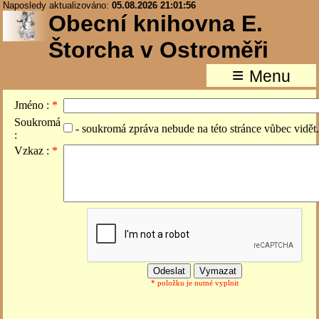
Naposledy aktualizováno:
05.08.2026 21:01:56
Obecní knihovna E.
Štorcha v Ostroměři
≡
Menu
Jméno :
*
Soukromá
- soukromá zpráva nebude na této stránce vůbec vidět
:
Vzkaz :
*
* položku je nutné vyplnit